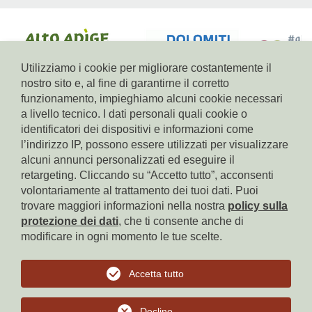
Utilizziamo i cookie per migliorare costantemente il
nostro sito e, al fine di garantirne il corretto
funzionamento, impieghiamo alcuni cookie necessari
a livello tecnico. I dati personali quali cookie o
© Residence Kampidell
identificatori dei dispositivi e informazioni come
via Henrik-Ibsen 5, 39040 Siusi allo Sciliar, tel. +39 338 3869350,
l’indirizzo IP, possono essere utilizzati per visualizzare
e-mail
info(at)residencekampidell.it
, Part. IVA: IT-02900820214
alcuni annunci personalizzati ed eseguire il
retargeting. Cliccando su “Accetto tutto”, acconsenti
volontariamente al trattamento dei tuoi dati. Puoi
Homepage
trovare maggiori informazioni nella nostra
policy sulla
protezione dei dati
, che ti consente anche di
Proprietà del sito
modificare in ogni momento le tue scelte.
Privacy
Accetta tutto
Cookies
Declino