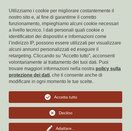
Utilizziamo i cookie per migliorare costantemente il
nostro sito e, al fine di garantirne il corretto
funzionamento, impieghiamo alcuni cookie necessari
a livello tecnico. I dati personali quali cookie o
© Residence Kampidell
identificatori dei dispositivi e informazioni come
via Henrik-Ibsen 5, 39040 Siusi allo Sciliar, tel. +39 338 3869350,
l’indirizzo IP, possono essere utilizzati per visualizzare
e-mail
info(at)residencekampidell.it
, Part. IVA: IT-02900820214
alcuni annunci personalizzati ed eseguire il
retargeting. Cliccando su “Accetto tutto”, acconsenti
volontariamente al trattamento dei tuoi dati. Puoi
Homepage
trovare maggiori informazioni nella nostra
policy sulla
protezione dei dati
, che ti consente anche di
Proprietà del sito
modificare in ogni momento le tue scelte.
Privacy
Accetta tutto
Cookies
Declino
torna all'inizio
Adattare
...